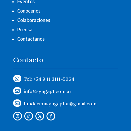
Eventos
Conocenos
Colaboraciones
Prensa
Contactanos
Contacto

Tel: +54 9 11 3111-5064
info@syngap1.com.ar

fundacionsyngap1ar@gmail.com
