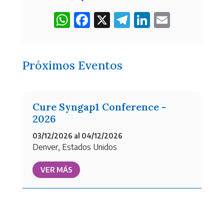
W
F
X
T
L
E
h
a
e
i
m
a
c
l
n
a
Próximos Eventos
t
e
e
k
i
s
b
g
e
l
A
o
r
d
Cure Syngap1 Conference -
p
o
a
I
2026
p
k
m
n
03/12/2026 al 04/12/2026
Denver, Estados Unidos
VER MÁS